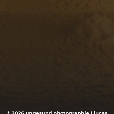
24. JULI 2018
KILOMETER 2027: SCHÖNE
EPOCHE UND LOKEREN
© 2026
ungesund photographie | lucas