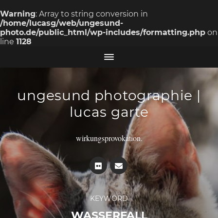
Warning
: Array to string conversion in
/home/lucasg/web/ungesund-
photo.de/public_html/wp-includes/formatting.php
on
line
1128
ungesund photographie |
lucas garte
wirkungsprovokation.
KEYWORD
WASSERFALL