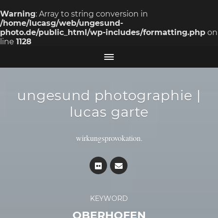
Warning
: Array to string conversion in
/home/lucasg/web/ungesund-
photo.de/public_html/wp-includes/formatting.php
on
line
1128
ungesund photographie |
lucas garte
wirkungsprovokation.
KEYWORD
OBERHOFEN