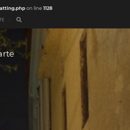
atting.php
on line
1128
TE
arte