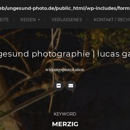
b/ungesund-photo.de/public_html/wp-includes/form
EITE
REISEN
VERLASSENES
KONTAKT / RECH
esund photographie | lucas g
wirkungsprovokation.
KEYWORD
MERZIG