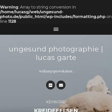
Warning
: Array to string conversion in
/home/lucasg/web/ungesund-
photo.de/public_html/wp-includes/formatting.php
on
line
1128
ungesund photographie |
lucas garte
wirkungsprovokation.
KEYWORD
KREIDEFELSEN