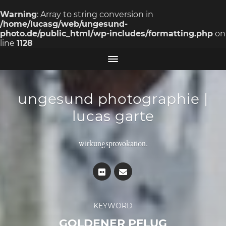
Warning
: Array to string conversion in
/home/lucasg/web/ungesund-
photo.de/public_html/wp-includes/formatting.php
on
line
1128
ungesund photographie |
lucas garte
wirkungsprovokation.
KEYWORD
GOLDENER PFLUG